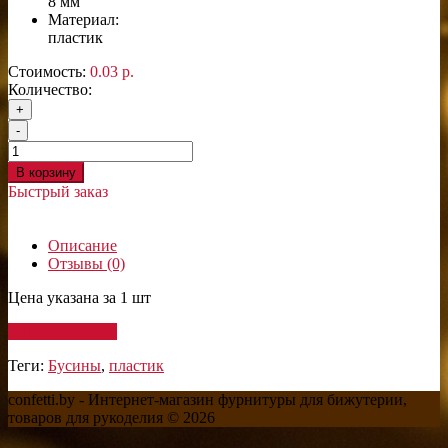
8 мм
Материал:
пластик
Стоимость:
0.03 р.
Количество:
+
-
В корзину
Быстрый заказ
Описание
Отзывы (0)
Цена указана за 1 шт
Написать отзыв
Теги:
Бусины
,
пластик
confetti.by - Интернет-магазин фурнитуры для бижутерии,
товаров для рукоделия © 2026