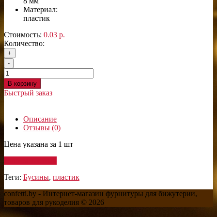
8 мм
Материал:
пластик
Стоимость:
0.03 р.
Количество:
+
-
В корзину
Быстрый заказ
Описание
Отзывы (0)
Цена указана за 1 шт
Написать отзыв
Теги:
Бусины
,
пластик
confetti.by - Интернет-магазин фурнитуры для бижутерии,
товаров для рукоделия © 2026