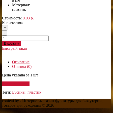
8 мм
Материал:
пластик
Стоимость:
0.03 р.
Количество:
+
-
В корзину
Быстрый заказ
Описание
Отзывы (0)
Цена указана за 1 шт
Написать отзыв
Теги:
Бусины
,
пластик
confetti.by - Интернет-магазин фурнитуры для бижутерии,
товаров для рукоделия © 2026