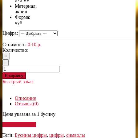
6*6 мм
Материал:
акрил
Форма:
куб
Цифра:
Стоимость:
0.10 р.
Количество:
+
-
В корзину
Быстрый заказ
Описание
Отзывы (0)
Цена указана за 1 бусину
Написать отзыв
Теги:
Бусины цифры
,
цифры
,
символы