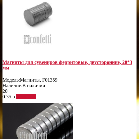
Магниты для сувениров ферритовые, двусторонние, 20*3
мм
Модель:
Магниты, F01359
Наличие:
В наличии
20
0.35 р.
В корзину