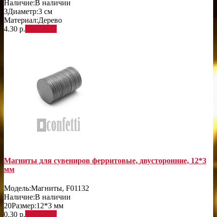
Наличие:
В наличии
3
Диаметр:
3 см
Материал:
Дерево
4.30 р.
В корзину
Магниты для сувениров ферритовые, двусторонние, 12*3
мм
Модель:
Магниты, F01132
Наличие:
В наличии
20
Размер:
12*3 мм
0.30 р.
В корзину