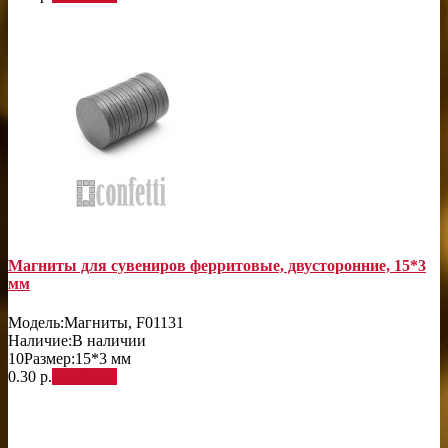
Магниты для сувениров ферритовые, двусторонние, 15*3
мм
Модель:
Магниты, F01131
Наличие:
В наличии
10
Размер:
15*3 мм
0.30 р.
В корзину