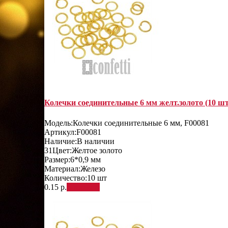
Колечки соединительные 6 мм желт.золото (10 шт
Модель:
Колечки соединительные 6 мм, F00081
Артикул:
F00081
Наличие:
В наличии
31
Цвет:
Желтое золото
Размер:
6*0,9 мм
Материал:
Железо
Количество:
10 шт
0.15 р.
В корзину