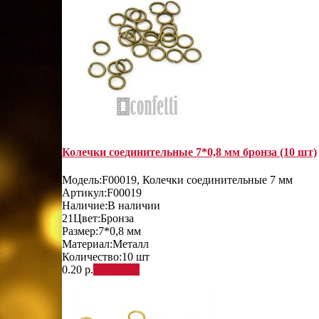
Колечки соединительные 7*0,8 мм бронза (10 шт)
Модель:
F00019, Колечки соединительные 7 мм
Артикул:
F00019
Наличие:
В наличии
21
Цвет:
Бронза
Размер:
7*0,8 мм
Материал:
Металл
Количество:
10 шт
0.20 р.
В корзину