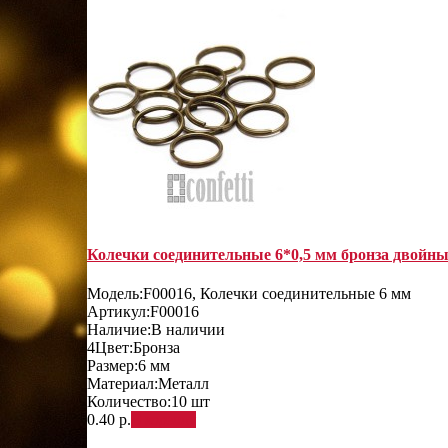
Колечки соединительные 6*0,5 мм бронза двойные
Модель:
F00016, Колечки соединительные 6 мм
Артикул:
F00016
Наличие:
В наличии
4
Цвет:
Бронза
Размер:
6 мм
Материал:
Металл
Количество:
10 шт
0.40 р.
В корзину