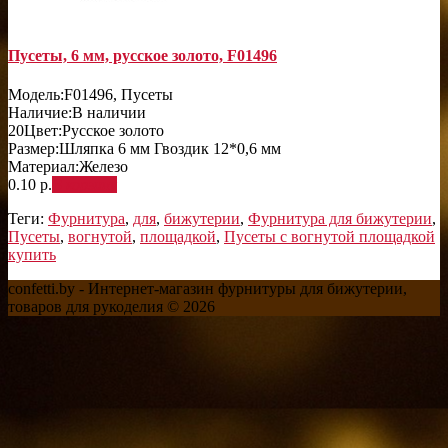
Пусеты, 6 мм, русское золото, F01496
Модель:
F01496, Пусеты
Наличие:
В наличии
20
Цвет:
Русское золото
Размер:
Шляпка 6 мм Гвоздик 12*0,6 мм
Материал:
Железо
0.10 р.
В корзину
Теги:
Фурнитура
,
для
,
бижутерии
,
Фурнитура для бижутерии
,
Пусеты
,
вогнутой
,
площадкой
,
Пусеты с вогнутой площадкой
купить
confetti.by - Интернет-магазин фурнитуры для бижутерии,
товаров для рукоделия © 2026