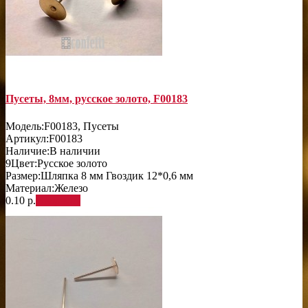
Пусеты, 8мм, русское золото, F00183
Модель:
F00183, Пусеты
Артикул:
F00183
Наличие:
В наличии
9
Цвет:
Русское золото
Размер:
Шляпка 8 мм Гвоздик 12*0,6 мм
Материал:
Железо
0.10 р.
В корзину