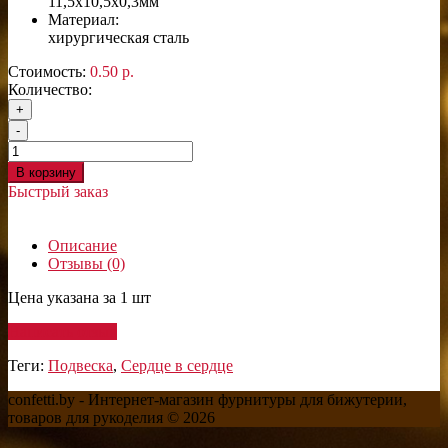
11,5х10,5х0,3мм
Материал:
хирургическая сталь
Стоимость:
0.50 р.
Количество:
+
-
В корзину
Быстрый заказ
Описание
Отзывы (0)
Цена указана за 1 шт
Написать отзыв
Теги:
Подвеска
,
Сердце в сердце
confetti.by - Интернет-магазин фурнитуры для бижутерии,
товаров для рукоделия © 2026