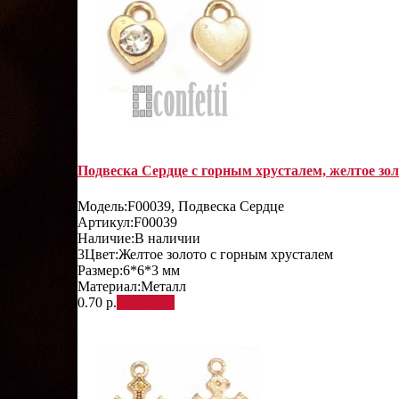
Подвеска Сердце с горным хрусталем, желтое зол
Модель:
F00039, Подвеска Сердце
Артикул:
F00039
Наличие:
В наличии
3
Цвет:
Желтое золото с горным хрусталем
Размер:
6*6*3 мм
Материал:
Металл
0.70 р.
В корзину