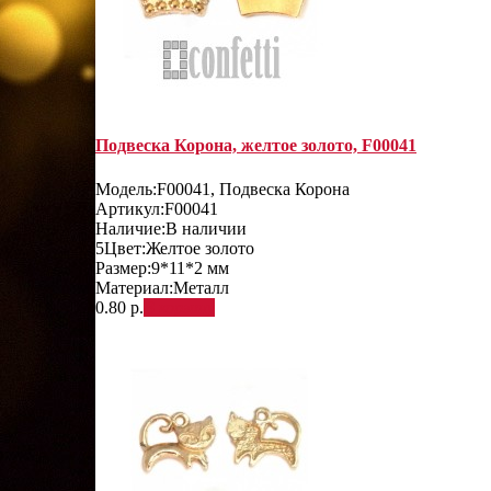
Подвеска Корона, желтое золото, F00041
Модель:
F00041, Подвеска Корона
Артикул:
F00041
Наличие:
В наличии
5
Цвет:
Желтое золото
Размер:
9*11*2 мм
Материал:
Металл
0.80 р.
В корзину