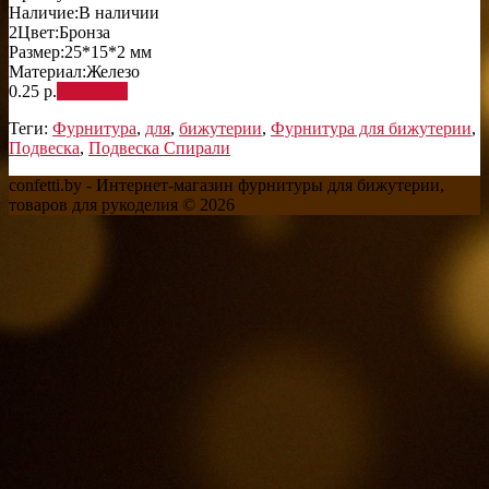
Наличие:
В наличии
2
Цвет:
Бронза
Размер:
25*15*2 мм
Материал:
Железо
0.25 р.
В корзину
Теги:
Фурнитура
,
для
,
бижутерии
,
Фурнитура для бижутерии
,
Подвеска
,
Подвеска Спирали
confetti.by - Интернет-магазин фурнитуры для бижутерии,
товаров для рукоделия © 2026