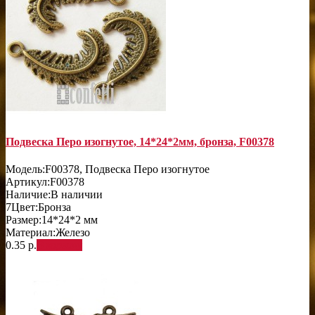
Подвеска Перо изогнутое, 14*24*2мм, бронза, F00378
Модель:
F00378, Подвеска Перо изогнутое
Артикул:
F00378
Наличие:
В наличии
7
Цвет:
Бронза
Размер:
14*24*2 мм
Материал:
Железо
0.35 р.
В корзину