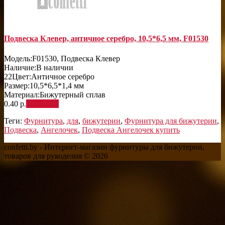
Подвеска Клевер, античное серебро, 10,5*6,5 мм, F01530
Модель:
F01530, Подвеска Клевер
Наличие:
В наличии
22
Цвет:
Античное серебро
Размер:
10,5*6,5*1,4 мм
Материал:
Бижутерный сплав
0.40 р.
В корзину
Теги:
Фурнитура
,
для
,
бижутерии
,
Фурнитура для бижутерии
,
Подвеска
,
Ангелочек
,
Подвеска Ангелочек купить
confetti.by - Интернет-магазин фурнитуры для бижутерии,
товаров для рукоделия © 2026