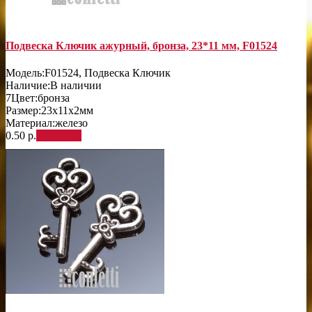
Подвеска Ключик ажурный, бронза, 23*11 мм, F01524
Модель:
F01524, Подвеска Ключик
Наличие:
В наличии
7
Цвет:
бронза
Размер:
23х11х2мм
Материал:
железо
0.50 р.
В корзину