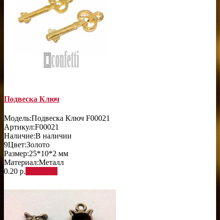
Подвеска Ключ
Модель:
Подвеска Ключ F00021
Артикул:
F00021
Наличие:
В наличии
9
Цвет:
Золото
Размер:
25*10*2 мм
Материал:
Металл
0.20 р.
В корзину