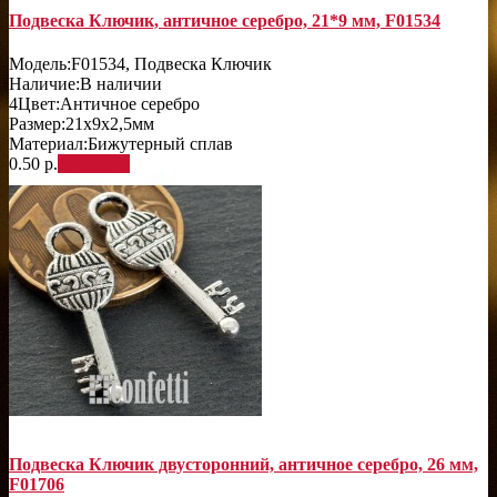
Подвеска Ключик, античное серебро, 21*9 мм, F01534
Модель:
F01534, Подвеска Ключик
Наличие:
В наличии
4
Цвет:
Античное серебро
Размер:
21х9х2,5мм
Материал:
Бижутерный сплав
0.50 р.
В корзину
Подвеска Ключик двусторонний, античное серебро, 26 мм,
F01706