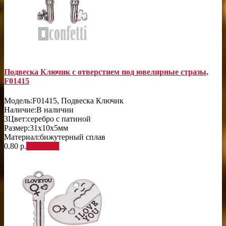
Подвеска Ключик с отверстием под ювелирные стразы,
F01415
Модель:
F01415, Подвеска Ключик
Наличие:
В наличии
3
Цвет:
серебро с патиной
Размер:
31х10х5мм
Материал:
бижутерный сплав
0.80 р.
В корзину