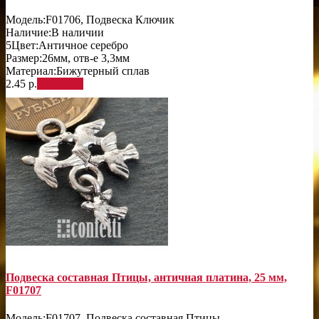
Модель:
F01706, Подвеска Ключик
Наличие:
В наличии
5
Цвет:
Античное серебро
Размер:
26мм, отв-е 3,3мм
Материал:
Бижутерный сплав
2.45 р.
В корзину
Подвеска составная Птицы, античная платина, 25 мм,
F01707
Модель:
F01707, Подвеска составная Птицы