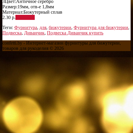
3
Цвет:
Античное серебро
Размер:
19мм, отв-е 1,8мм
Материал:
Бижутерный сплав
2.30 р.
В корзину
Теги:
Фурнитура
,
для
,
бижутерии
,
Фурнитура для бижутерии
,
Подвеска
,
Диванчик
,
Подвеска Диванчик купить
confetti.by - Интернет-магазин фурнитуры для бижутерии,
товаров для рукоделия © 2026