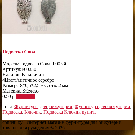
Подвеска Сова
Модель:
Подвеска Сова, F00330
Артикул:
F00330
Наличие:
В наличии
4
Цвет:
Античное серебро
Размер:
18*9,5*2,5 мм, отв. 2 мм
Материал:
Железо
0.50 р.
В корзину
Теги:
Фурнитура
,
для
,
бижутерии
,
Фурнитура для бижутерии
,
Подвеска
,
Ключик
,
Подвеска Ключик купить
confetti.by - Интернет-магазин фурнитуры для бижутерии,
товаров для рукоделия © 2026