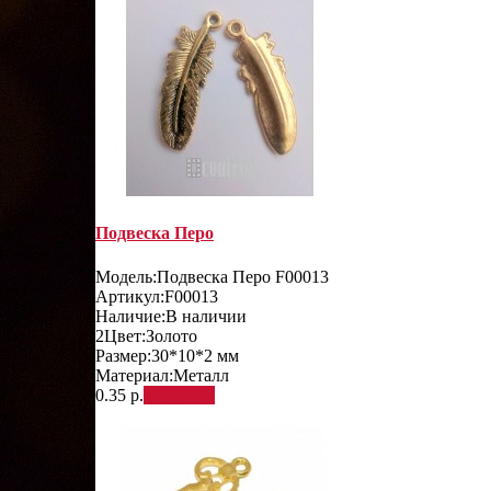
Подвеска Перо
Модель:
Подвеска Перо F00013
Артикул:
F00013
Наличие:
В наличии
2
Цвет:
Золото
Размер:
30*10*2 мм
Материал:
Металл
0.35 р.
В корзину