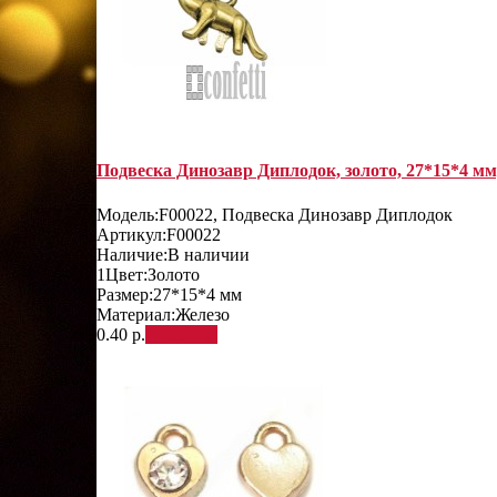
Подвеска Динозавр Диплодок, золото, 27*15*4 мм
Модель:
F00022, Подвеска Динозавр Диплодок
Артикул:
F00022
Наличие:
В наличии
1
Цвет:
Золото
Размер:
27*15*4 мм
Материал:
Железо
0.40 р.
В корзину