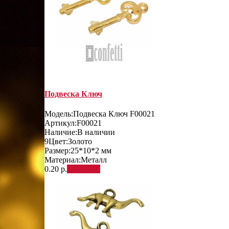
Подвеска Ключ
Модель:
Подвеска Ключ F00021
Артикул:
F00021
Наличие:
В наличии
9
Цвет:
Золото
Размер:
25*10*2 мм
Материал:
Металл
0.20 р.
В корзину