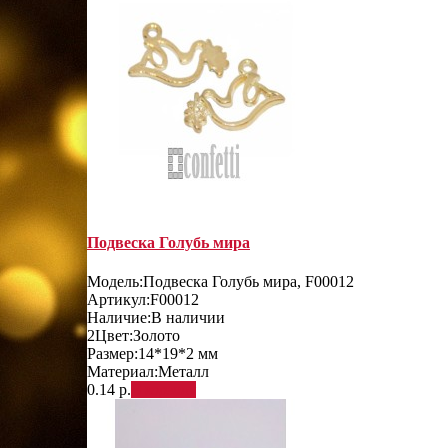
Подвеска Голубь мира
Модель:
Подвеска Голубь мира, F00012
Артикул:
F00012
Наличие:
В наличии
2
Цвет:
Золото
Размер:
14*19*2 мм
Материал:
Металл
0.14 р.
В корзину