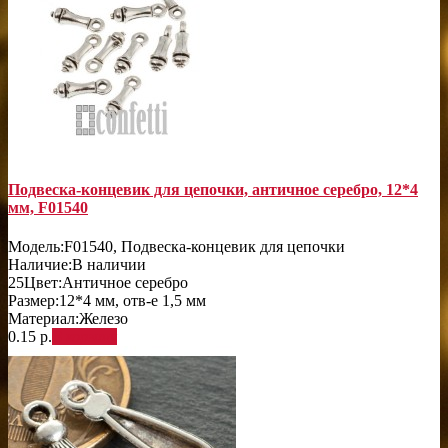
Подвеска-концевик для цепочки, античное серебро, 12*4
мм, F01540
Модель:
F01540, Подвеска-концевик для цепочки
Наличие:
В наличии
25
Цвет:
Античное серебро
Размер:
12*4 мм, отв-е 1,5 мм
Материал:
Железо
0.15 р.
В корзину