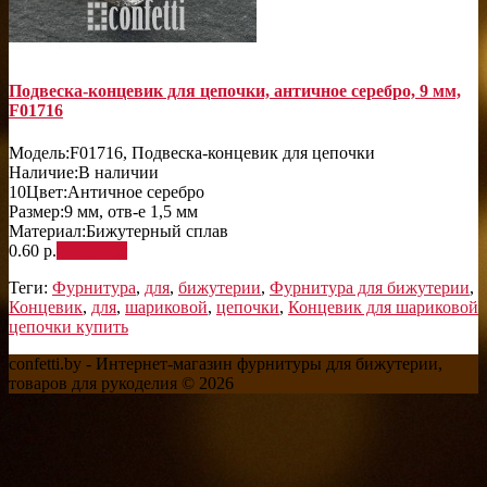
Подвеска-концевик для цепочки, античное серебро, 9 мм,
F01716
Модель:
F01716, Подвеска-концевик для цепочки
Наличие:
В наличии
10
Цвет:
Античное серебро
Размер:
9 мм, отв-е 1,5 мм
Материал:
Бижутерный сплав
0.60 р.
В корзину
Теги:
Фурнитура
,
для
,
бижутерии
,
Фурнитура для бижутерии
,
Концевик
,
для
,
шариковой
,
цепочки
,
Концевик для шариковой
цепочки купить
confetti.by - Интернет-магазин фурнитуры для бижутерии,
товаров для рукоделия © 2026