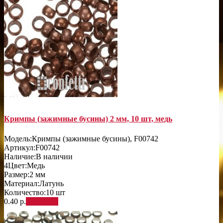
Кримпы (зажимные бусины) 2 мм, 10 шт, медь
Модель:
Кримпы (зажимные бусины), F00742
Артикул:
F00742
Наличие:
В наличии
4
Цвет:
Медь
Размер:
2 мм
Материал:
Латунь
Количество:
10 шт
0.40 р.
В корзину