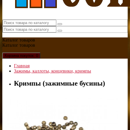
Каталог
товаров
Каталог
товаров
Корзина
покупок
: 0
Главная
Зажимы, каллоты, концевики, кримпы
Кримпы (зажимные бусины)