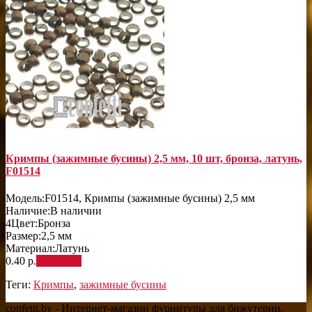
Кримпы (зажимные бусины) 2,5 мм, 10 шт, бронза, латунь,
F01514
Модель:
F01514, Кримпы (зажимные бусины) 2,5 мм
Наличие:
В наличии
4
Цвет:
Бронза
Размер:
2,5 мм
Материал:
Латунь
0.40 р.
В корзину
Теги:
Кримпы
,
зажимные бусины
confetti.by - Интернет-магазин фурнитуры для бижутерии,