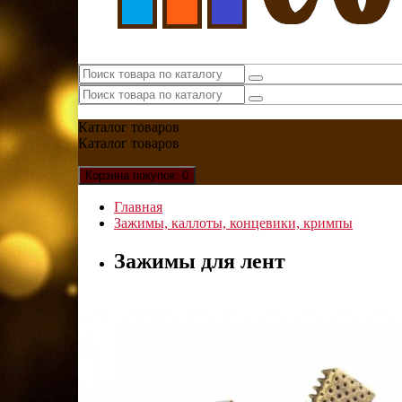
Каталог
товаров
Каталог
товаров
Корзина
покупок
: 0
Главная
Зажимы, каллоты, концевики, кримпы
Зажимы для лент