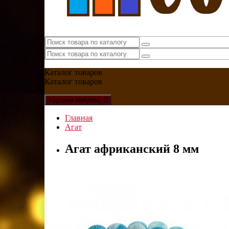
Каталог
товаров
Каталог
товаров
Корзина
покупок
: 0
Главная
Агат
Агат африканский 8 мм