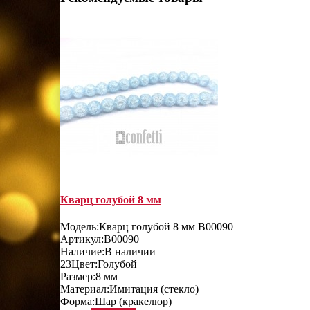
Кварц голубой 8 мм
Модель:
Кварц голубой 8 мм B00090
Артикул:
B00090
Наличие:
В наличии
23
Цвет:
Голубой
Размер:
8 мм
Материал:
Имитация (стекло)
Форма:
Шар (кракелюр)