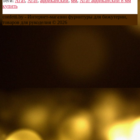
Теги:
Агат
,
Агат
,
африканский
,
мм
,
Агат африканский 8 мм
купить
confetti.by - Интернет-магазин фурнитуры для бижутерии,
товаров для рукоделия © 2026