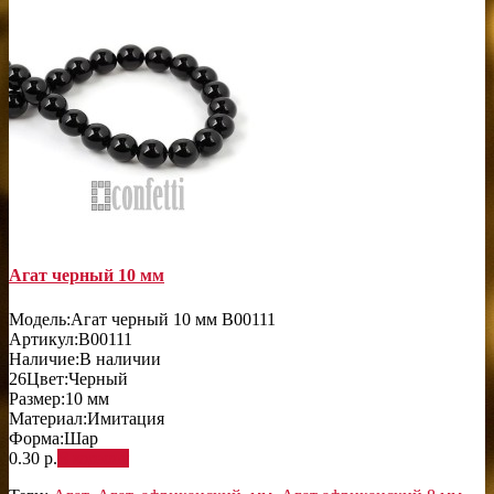
Агат черный 10 мм
Модель:
Агат черный 10 мм B00111
Артикул:
B00111
Наличие:
В наличии
26
Цвет:
Черный
Размер:
10 мм
Материал:
Имитация
Форма:
Шар
0.30 р.
В корзину