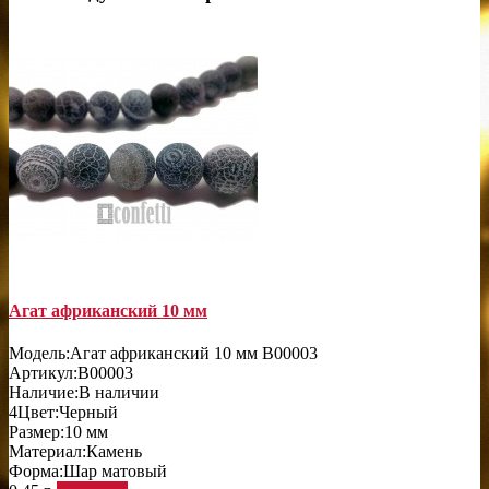
Агат африканский 10 мм
Модель:
Агат африканский 10 мм B00003
Артикул:
B00003
Наличие:
В наличии
4
Цвет:
Черный
Размер:
10 мм
Материал:
Камень
Форма:
Шар матовый