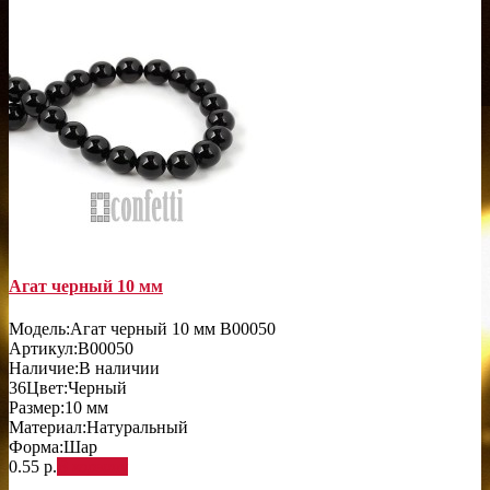
Агат черный 10 мм
Модель:
Агат черный 10 мм B00050
Артикул:
B00050
Наличие:
В наличии
36
Цвет:
Черный
Размер:
10 мм
Материал:
Натуральный
Форма:
Шар
0.55 р.
В корзину