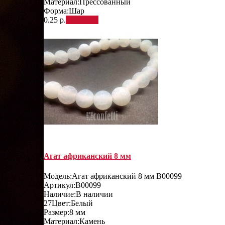
Материал:
Прессованный
Форма:
Шар
0.25 р.
В корзину
Агат африканский 8 мм
Модель:
Агат африканский 8 мм B00099
Артикул:
B00099
Наличие:
В наличии
27
Цвет:
Белый
Размер:
8 мм
Материал:
Камень