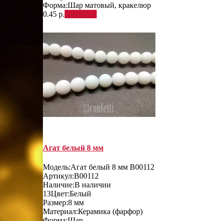
Форма:
Шар матовый, кракелюр
0.45 р.
В корзину
Агат белый 8 мм
Модель:
Агат белый 8 мм B00112
Артикул:
B00112
Наличие:
В наличии
13
Цвет:
Белый
Размер:
8 мм
Материал:
Керамика (фарфор)
Форма:
Шар