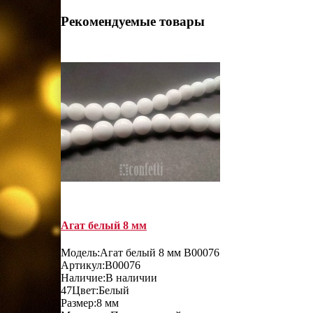
Рекомендуемые товары
Агат белый 8 мм
Модель:
Агат белый 8 мм B00076
Артикул:
B00076
Наличие:
В наличии
47
Цвет:
Белый
Размер:
8 мм