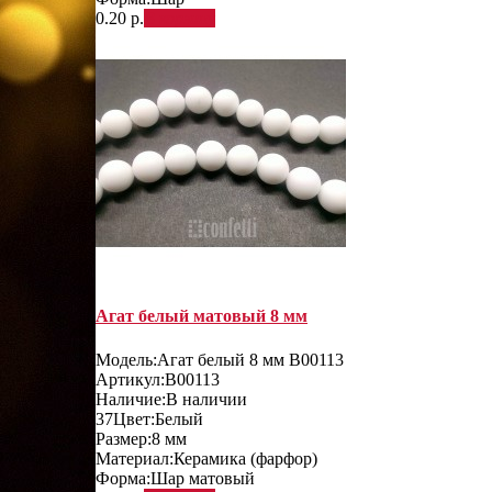
0.20 р.
В корзину
Агат белый матовый 8 мм
Модель:
Агат белый 8 мм B00113
Артикул:
B00113
Наличие:
В наличии
37
Цвет:
Белый
Размер:
8 мм
Материал:
Керамика (фарфор)
Форма:
Шар матовый