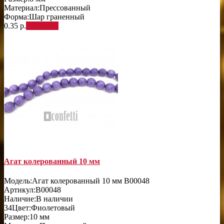
Материал:
Прессованный
Форма:
Шар граненный
0.35 р.
В корзину
Агат колерованный 10 мм
Модель:
Агат колерованный 10 мм B00048
Артикул:
B00048
Наличие:
В наличии
34
Цвет:
Фиолетовый
Размер:
10 мм