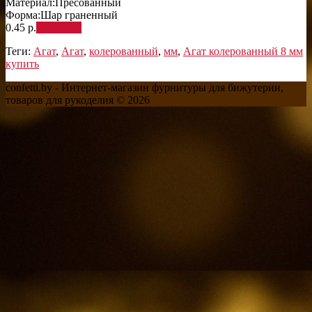
Материал:
Пресованный
Форма:
Шар граненный
0.45 р.
В корзину
Теги:
Агат
,
Агат
,
колерованный
,
мм
,
Агат колерованный 8 мм
купить
confetti.by - Интернет-магазин фурнитуры для бижутерии,
товаров для рукоделия © 2026