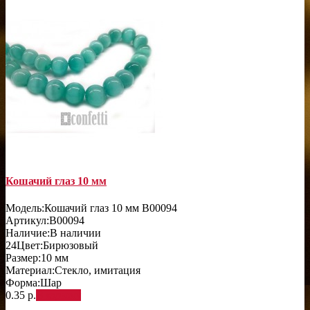
Кошачий глаз 10 мм
Модель:
Кошачий глаз 10 мм B00094
Артикул:
B00094
Наличие:
В наличии
24
Цвет:
Бирюзовый
Размер:
10 мм
Материал:
Стекло, имитация
Форма:
Шар
0.35 р.
В корзину