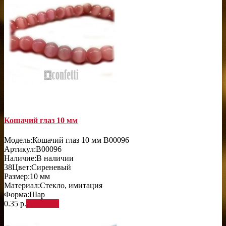
Кошачий глаз 10 мм
Модель:
Кошачий глаз 10 мм B00096
Артикул:
B00096
Наличие:
В наличии
38
Цвет:
Сиреневый
Размер:
10 мм
Материал:
Стекло, имитация
Форма:
Шар
0.35 р.
В корзину