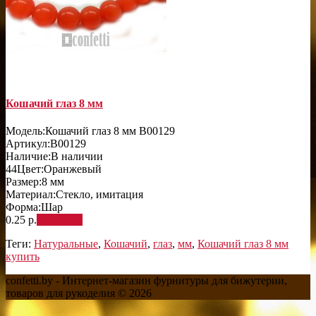
Кошачий глаз 8 мм
Модель:
Кошачий глаз 8 мм B00129
Артикул:
B00129
Наличие:
В наличии
44
Цвет:
Оранжевый
Размер:
8 мм
Материал:
Стекло, имитация
Форма:
Шар
0.25 р.
В корзину
Теги:
Натуральные
,
Кошачий
,
глаз
,
мм
,
Кошачий глаз 8 мм
купить
confetti.by - Интернет-магазин фурнитуры для бижутерии,
товаров для рукоделия © 2026