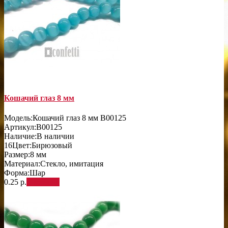
Кошачий глаз 8 мм
Модель:
Кошачий глаз 8 мм B00125
Артикул:
B00125
Наличие:
В наличии
16
Цвет:
Бирюзовый
Размер:
8 мм
Материал:
Стекло, имитация
Форма:
Шар
0.25 р.
В корзину