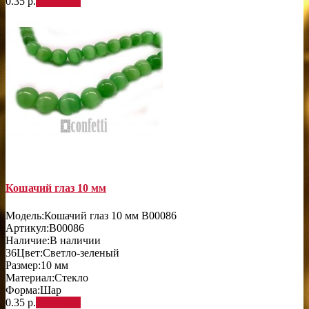
0.35 р.
В корзину
Кошачий глаз 10 мм
Модель:
Кошачий глаз 10 мм B00086
Артикул:
B00086
Наличие:
В наличии
36
Цвет:
Светло-зеленый
Размер:
10 мм
Материал:
Стекло
Форма:
Шар
0.35 р.
В корзину