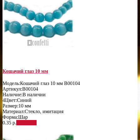
Кошачий глаз 10 мм
Модель:
Кошачий глаз 10 мм B00104
Артикул:
B00104
Наличие:
В наличии
4
Цвет:
Синий
Размер:
10 мм
Материал:
Стекло, имитация
Форма:
Шар
0.35 р.
В корзину