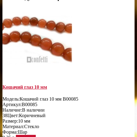
Кошачий глаз 10 мм
Модель:
Кошачий глаз 10 мм B00085
Артикул:
B00085
Наличие:
В наличии
38
Цвет:
Коричневый
Размер:
10 мм
Материал:
Стекло
Форма:
Шар