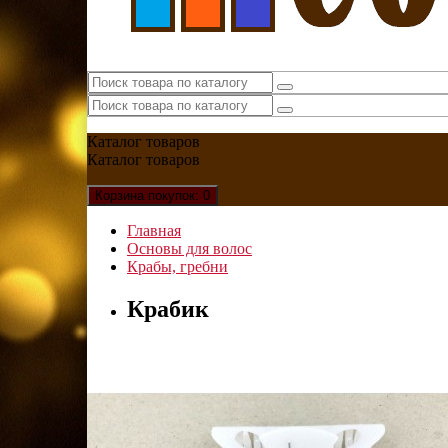
Каталог
товаров
Каталог
товаров
Корзина
покупок
: 0
Главная
Основы для волос
Крабы, гребни
Крабик