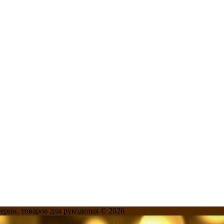
терии, товаров для рукоделия © 2026