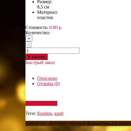
Размер:
8,5 см
Материал:
пластик
Стоимость:
0.80 р.
Количество:
+
-
В корзину
Быстрый заказ
Описание
Отзывы (0)
Написать отзыв
Теги:
Крабик
,
краб
confetti.by - Интернет-магазин фурнитуры для бижу