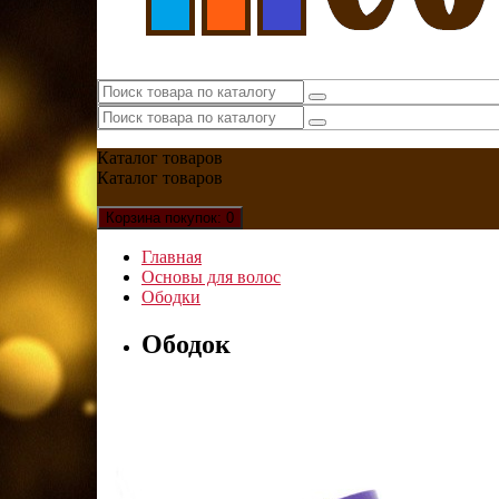
Каталог
товаров
Каталог
товаров
Корзина
покупок
: 0
Главная
Основы для волос
Ободки
Ободок