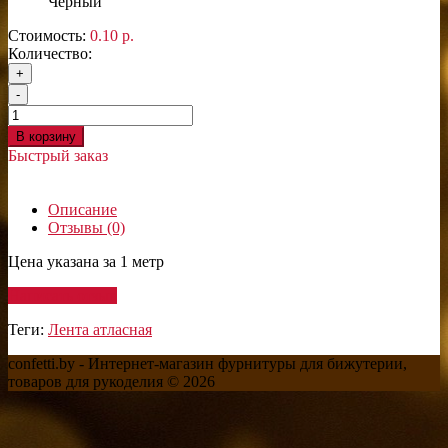
Черный
Стоимость:
0.10 р.
Количество:
+
-
В корзину
Быстрый заказ
Описание
Отзывы (0)
Цена указана за 1 метр
Написать отзыв
Теги:
Лента атласная
confetti.by - Интернет-магазин фурнитуры для бижутерии,
товаров для рукоделия © 2026