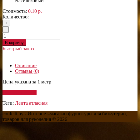
Васильковый
Стоимость:
0.10 р.
Количество:
+
-
В корзину
Быстрый заказ
Описание
Отзывы (0)
Цена указана за 1 метр
Написать отзыв
Теги:
Лента атласная
confetti.by - Интернет-магазин фурнитуры для бижутерии,
товаров для рукоделия © 2026