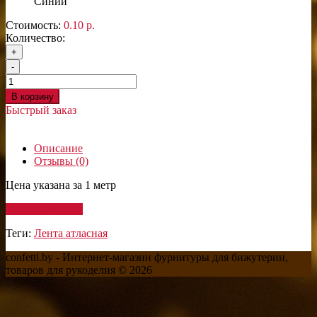
Синий
Стоимость:
0.10 р.
Количество:
+
-
В корзину
Быстрый заказ
Описание
Отзывы (0)
Цена указана за 1 метр
Написать отзыв
Теги:
Лента атласная
confetti.by - Интернет-магазин фурнитуры для бижутерии,
товаров для рукоделия © 2026