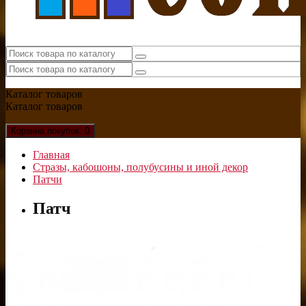
Каталог
товаров
Каталог
товаров
Корзина
покупок
: 0
Главная
Стразы, кабошоны, полубусины и иной декор
Патчи
Патч