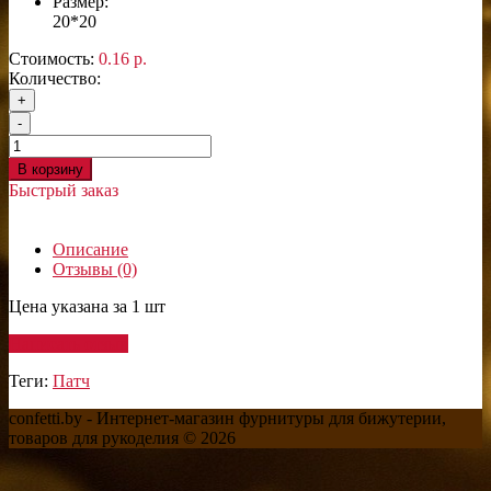
Размер:
20*20
Стоимость:
0.16 р.
Количество:
+
-
В корзину
Быстрый заказ
Описание
Отзывы (0)
Цена указана за 1 шт
Написать отзыв
Теги:
Патч
confetti.by - Интернет-магазин фурнитуры для бижутерии,
товаров для рукоделия © 2026