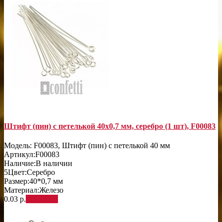
Штифт (пин) с петелькой 40х0,7 мм, серебро (1 шт), F00083
Модель:
F00083, Штифт (пин) с петелькой 40 мм
Артикул:
F00083
Наличие:
В наличии
5
Цвет:
Серебро
Размер:
40*0,7 мм
Материал:
Железо
0.03 р.
В корзину