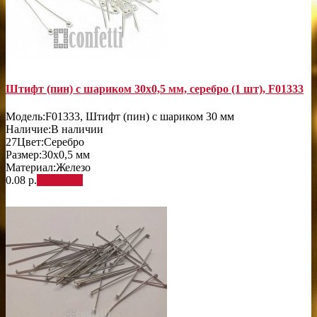
Штифт (пин) с шариком 30х0,5 мм, серебро (1 шт), F01333
Модель:
F01333, Штифт (пин) с шариком 30 мм
Наличие:
В наличии
27
Цвет:
Серебро
Размер:
30х0,5 мм
Материал:
Железо
0.08 р.
В корзину