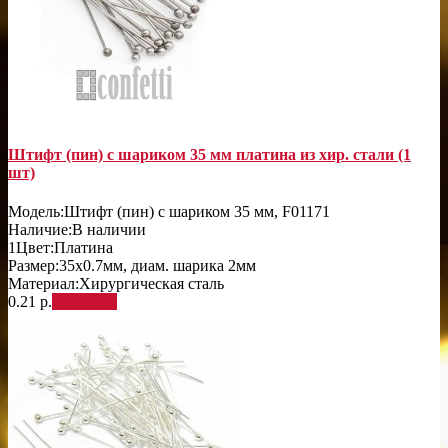
Штифт (пин) с шариком 35 мм платина из хир. стали (1
шт)
Модель:
Штифт (пин) с шариком 35 мм, F01171
Наличие:
В наличии
1
Цвет:
Платина
Размер:
35х0.7мм, диам. шарика 2мм
Материал:
Хирургическая сталь
0.21 р.
В корзину