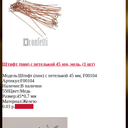
Штифт (пин) с петелькой 45 мм, медь, (1 шт)
Модель:
Штифт (пин) с петелькой 45 мм, F00104
Артикул:
F00104
Наличие:
В наличии
550
Цвет:
Медь
Размер:
45*0,7 мм
Материал:
Железо
0.03 р.
В корзину