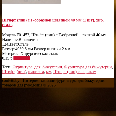
Штифт (пин) с Г-образной шляпкой 40 мм (1 шт), хир.
сталь
Модель:
F01453, Штифт (пин) с Г-образной шляпкой 40 мм
Наличие:
В наличии
124
Цвет:
Сталь
Размер:
40*0,6 мм Размер шляпки 2 мм
Материал:
Хирургическая сталь
0.15 р.
В корзину
Теги:
Фурнитура
,
для
,
бижутерии
,
Фурнитура для бижутерии
,
Штифт
,
(пин)
,
шариком
,
мм
,
Штифт (пин) с шариком
confetti.by - Интернет-магазин фурнитуры для бижутерии,
товаров для рукоделия © 2026