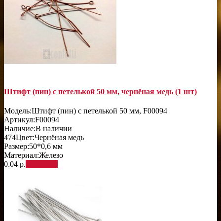
Штифт (пин) с петелькой 50 мм, чернёная медь (1 шт)
Модель:
Штифт (пин) с петелькой 50 мм, F00094
Артикул:
F00094
Наличие:
В наличии
474
Цвет:
Чернёная медь
Размер:
50*0,6 мм
Материал:
Железо
0.04 р.
В корзину