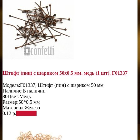
Штифт (пин) с шариком 50х0,5 мм, медь (1 шт), F01337
Модель:
F01337, Штифт (пин) с шариком 50 мм
Наличие:
В наличии
80
Цвет:
Медь
Размер:
50*0,5 мм
Материал:
Железо
0.12 р.
В корзину