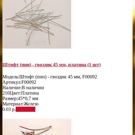
Штифт (пин) - гвоздик 45 мм, платина (1 шт)
Модель:
Штифт (пин) - гвоздик 45 мм, F00092
Артикул:
F00092
Наличие:
В наличии
210
Цвет:
Платина
Размер:
45*0,7 мм
Материал:
Железо
0.03 р.
В корзину