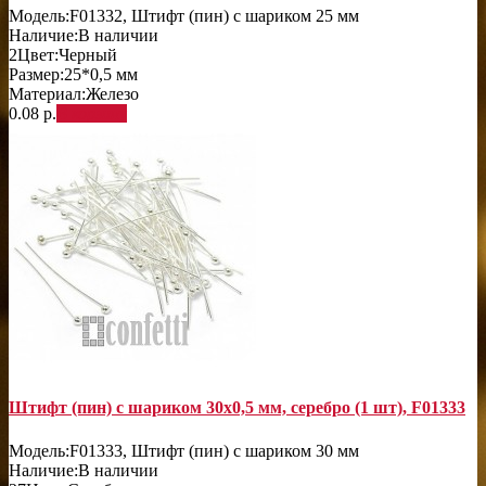
Модель:
F01332, Штифт (пин) с шариком 25 мм
Наличие:
В наличии
2
Цвет:
Черный
Размер:
25*0,5 мм
Материал:
Железо
0.08 р.
В корзину
Штифт (пин) с шариком 30х0,5 мм, серебро (1 шт), F01333
Модель:
F01333, Штифт (пин) с шариком 30 мм
Наличие:
В наличии