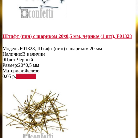
Штифт (пин) с шариком 20х0,5 мм, черные (1 шт), F01328
Модель:
F01328, Штифт (пин) с шариком 20 мм
Наличие:
В наличии
9
Цвет:
Черный
Размер:
20*0,5 мм
Материал:
Железо
0.05 р.
В корзину