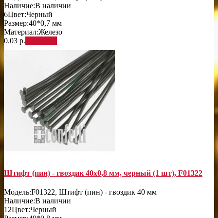
Наличие:
В наличии
6
Цвет:
Черный
Размер:
40*0,7 мм
Материал:
Железо
0.03 р.
В корзину
Штифт (пин) - гвоздик 40х0,8 мм, черный (1 шт), F01322
Модель:
F01322, Штифт (пин) - гвоздик 40 мм
Наличие:
В наличии
12
Цвет:
Черный