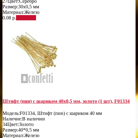
27
Цвет:
Серебро
Размер:
30х0,5 мм
Материал:
Железо
0.08 р.
В корзину
Штифт (пин) с шариком 40х0,5 мм, золото (1 шт), F01334
Модель:
F01334, Штифт (пин) с шариком 40 мм
Наличие:
В наличии
34
Цвет:
Золото
Размер:
40*0,5 мм
Материал:
Железо