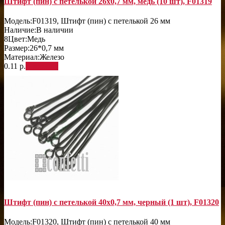
Штифт (пин) с петелькой 26х0,7 мм, медь (10 шт), F01319
Модель:
F01319, Штифт (пин) с петелькой 26 мм
Наличие:
В наличии
8
Цвет:
Медь
Размер:
26*0,7 мм
Материал:
Железо
0.11 р.
В корзину
Штифт (пин) с петелькой 40х0,7 мм, черный (1 шт), F01320
Модель:
F01320, Штифт (пин) с петелькой 40 мм