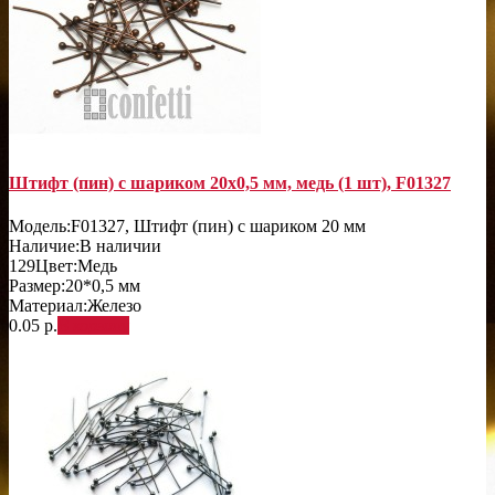
Штифт (пин) с шариком 20х0,5 мм, медь (1 шт), F01327
Модель:
F01327, Штифт (пин) с шариком 20 мм
Наличие:
В наличии
129
Цвет:
Медь
Размер:
20*0,5 мм
Материал:
Железо
0.05 р.
В корзину