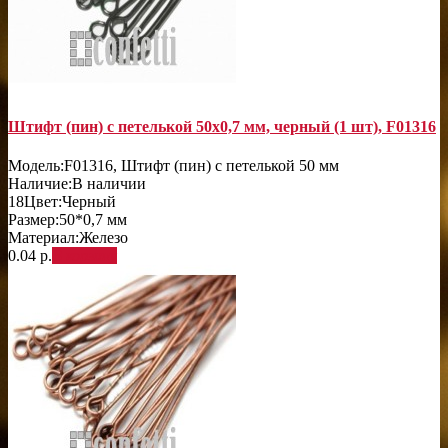
Штифт (пин) с петелькой 50х0,7 мм, черный (1 шт), F01316
Модель:
F01316, Штифт (пин) с петелькой 50 мм
Наличие:
В наличии
18
Цвет:
Черный
Размер:
50*0,7 мм
Материал:
Железо
0.04 р.
В корзину