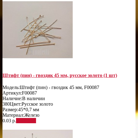
Штифт (пин) - гвоздик 45 мм, русское золото (1 шт)
Модель:
Штифт (пин) - гвоздик 45 мм, F00087
Артикул:
F00087
Наличие:
В наличии
380
Цвет:
Русское золото
Размер:
45*0,7 мм
Материал:
Железо
0.03 р.
В корзину