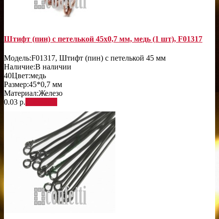
Штифт (пин) с петелькой 45х0,7 мм, медь (1 шт), F01317
Модель:
F01317, Штифт (пин) с петелькой 45 мм
Наличие:
В наличии
40
Цвет:
медь
Размер:
45*0,7 мм
Материал:
Железо
0.03 р.
В корзину