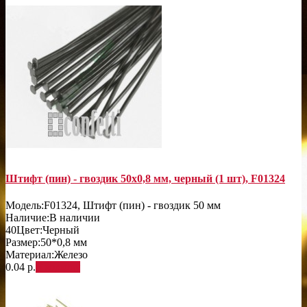
Штифт (пин) - гвоздик 50х0,8 мм, черный (1 шт), F01324
Модель:
F01324, Штифт (пин) - гвоздик 50 мм
Наличие:
В наличии
40
Цвет:
Черный
Размер:
50*0,8 мм
Материал:
Железо
0.04 р.
В корзину