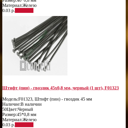
Размер:
40*0,8 мм
Материал:
Железо
0.03 р.
В корзину
Штифт (пин) - гвоздик 45х0,8 мм, черный (1 шт), F01323
Модель:
F01323, Штифт (пин) - гвоздик 45 мм
Наличие:
В наличии
50
Цвет:
Черный
Размер:
45*0,8 мм
Материал:
Железо
0.03 р.
В корзину