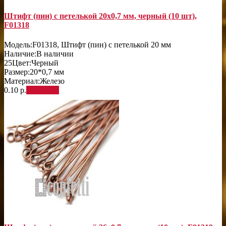
Штифт (пин) с петелькой 20х0,7 мм, черный (10 шт),
F01318
Модель:
F01318, Штифт (пин) с петелькой 20 мм
Наличие:
В наличии
25
Цвет:
Черный
Размер:
20*0,7 мм
Материал:
Железо
0.10 р.
В корзину