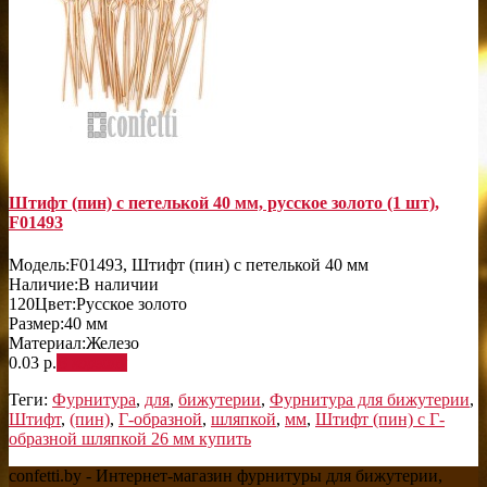
Штифт (пин) с петелькой 40 мм, русское золото (1 шт),
F01493
Модель:
F01493, Штифт (пин) с петелькой 40 мм
Наличие:
В наличии
120
Цвет:
Русское золото
Размер:
40 мм
Материал:
Железо
0.03 р.
В корзину
Теги:
Фурнитура
,
для
,
бижутерии
,
Фурнитура для бижутерии
,
Штифт
,
(пин)
,
Г-образной
,
шляпкой
,
мм
,
Штифт (пин) с Г-
образной шляпкой 26 мм купить
confetti.by - Интернет-магазин фурнитуры для бижутерии,