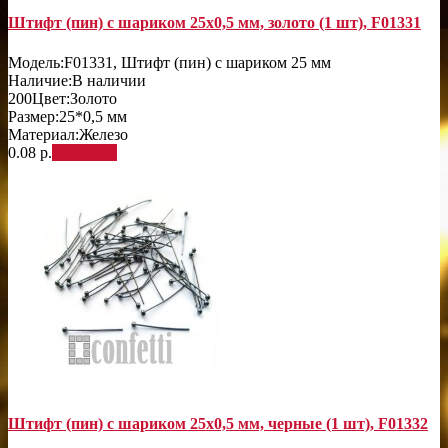
Штифт (пин) с шариком 25х0,5 мм, золото (1 шт), F01331
Модель:
F01331, Штифт (пин) с шариком 25 мм
Наличие:
В наличии
200
Цвет:
Золото
Размер:
25*0,5 мм
Материал:
Железо
0.08 р.
В корзину
Штифт (пин) с шариком 25х0,5 мм, черные (1 шт), F01332