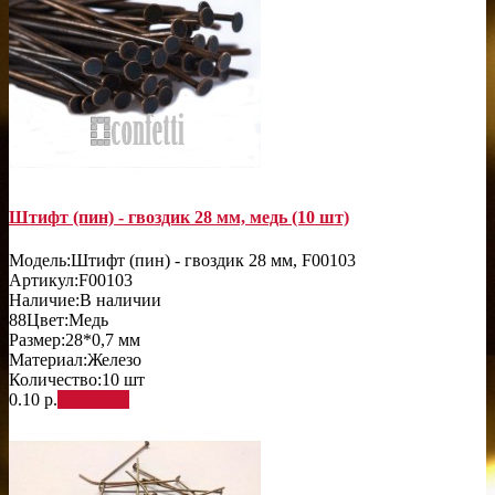
Штифт (пин) - гвоздик 28 мм, медь (10 шт)
Модель:
Штифт (пин) - гвоздик 28 мм, F00103
Артикул:
F00103
Наличие:
В наличии
88
Цвет:
Медь
Размер:
28*0,7 мм
Материал:
Железо
Количество:
10 шт
0.10 р.
В корзину