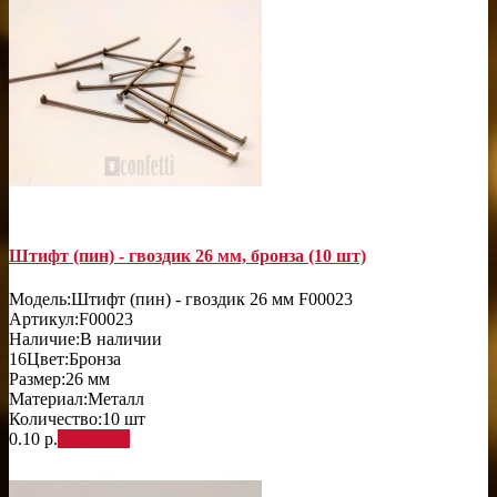
Штифт (пин) - гвоздик 26 мм, бронза (10 шт)
Модель:
Штифт (пин) - гвоздик 26 мм F00023
Артикул:
F00023
Наличие:
В наличии
16
Цвет:
Бронза
Размер:
26 мм
Материал:
Металл
Количество:
10 шт
0.10 р.
В корзину