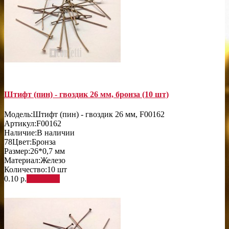
Штифт (пин) - гвоздик 26 мм, бронза (10 шт)
Модель:
Штифт (пин) - гвоздик 26 мм, F00162
Артикул:
F00162
Наличие:
В наличии
78
Цвет:
Бронза
Размер:
26*0,7 мм
Материал:
Железо
Количество:
10 шт
0.10 р.
В корзину