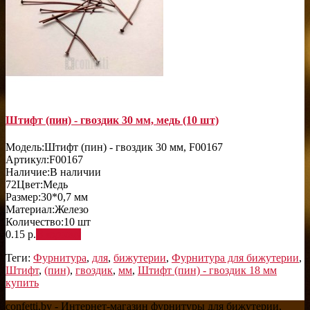
Штифт (пин) - гвоздик 30 мм, медь (10 шт)
Модель:
Штифт (пин) - гвоздик 30 мм, F00167
Артикул:
F00167
Наличие:
В наличии
72
Цвет:
Медь
Размер:
30*0,7 мм
Материал:
Железо
Количество:
10 шт
0.15 р.
В корзину
Теги:
Фурнитура
,
для
,
бижутерии
,
Фурнитура для бижутерии
,
Штифт
,
(пин)
,
гвоздик
,
мм
,
Штифт (пин) - гвоздик 18 мм
купить
confetti.by - Интернет-магазин фурнитуры для бижутерии,