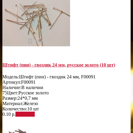
Штифт (пин) - гвоздик 24 мм, русское золото (10 шт)
Модель:
Штифт (пин) - гвоздик 24 мм, F00091
Артикул:
F00091
Наличие:
В наличии
75
Цвет:
Русское золото
Размер:
24*0,7 мм
Материал:
Железо
Количество:
10 шт
0.10 р.
В корзину