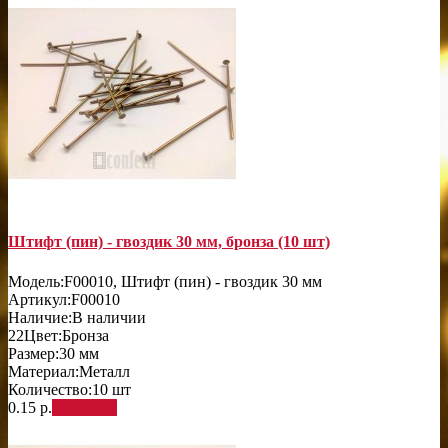
Штифт (пин) - гвоздик 30 мм, бронза (10 шт)
Модель:
F00010, Штифт (пин) - гвоздик 30 мм
Артикул:
F00010
Наличие:
В наличии
22
Цвет:
Бронза
Размер:
30 мм
Материал:
Металл
Количество:
10 шт
0.15 р.
В корзину