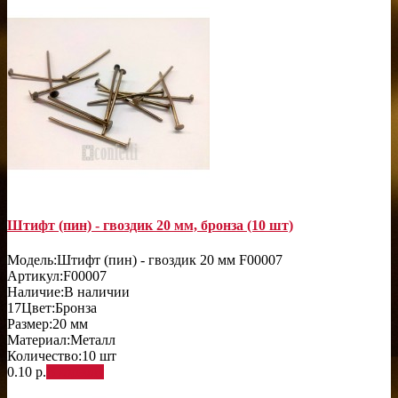
Штифт (пин) - гвоздик 20 мм, бронза (10 шт)
Модель:
Штифт (пин) - гвоздик 20 мм F00007
Артикул:
F00007
Наличие:
В наличии
17
Цвет:
Бронза
Размер:
20 мм
Материал:
Металл
Количество:
10 шт
0.10 р.
В корзину