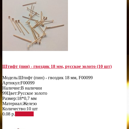
Штифт (пин) - гвоздик 18 мм, русское золото (10 шт)
Модель:
Штифт (пин) - гвоздик 18 мм, F00099
Артикул:
F00099
Наличие:
В наличии
99
Цвет:
Русское золото
Размер:
18*0,7 мм
Материал:
Железо
Количество:
10 шт
0.08 р.
В корзину