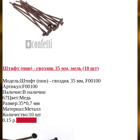
Штифт (пин) - гвоздик 35 мм, медь (10 шт)
Модель:
Штифт (пин) - гвоздик 35 мм, F00100
Артикул:
F00100
Наличие:
В наличии
67
Цвет:
Медь
Размер:
35*0,7 мм
Материал:
Металл
Количество:
10 шт
0.15 р.
В корзину