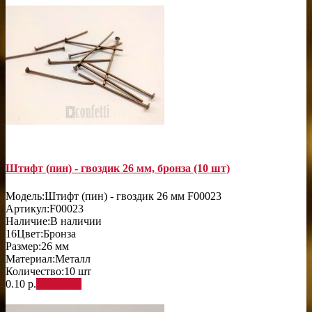
Штифт (пин) - гвоздик 26 мм, бронза (10 шт)
Модель:
Штифт (пин) - гвоздик 26 мм F00023
Артикул:
F00023
Наличие:
В наличии
16
Цвет:
Бронза
Размер:
26 мм
Материал:
Металл
Количество:
10 шт
0.10 р.
В корзину