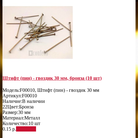
Штифт (пин) - гвоздик 30 мм, бронза (10 шт)
Модель:
F00010, Штифт (пин) - гвоздик 30 мм
Артикул:
F00010
Наличие:
В наличии
22
Цвет:
Бронза
Размер:
30 мм
Материал:
Металл
Количество:
10 шт
0.15 р.
В корзину