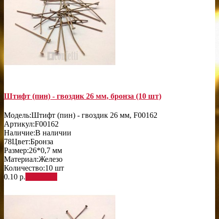
Штифт (пин) - гвоздик 26 мм, бронза (10 шт)
Модель:
Штифт (пин) - гвоздик 26 мм, F00162
Артикул:
F00162
Наличие:
В наличии
78
Цвет:
Бронза
Размер:
26*0,7 мм
Материал:
Железо
Количество:
10 шт
0.10 р.
В корзину