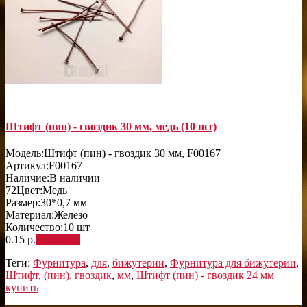
Штифт (пин) - гвоздик 30 мм, медь (10 шт)
Модель:
Штифт (пин) - гвоздик 30 мм, F00167
Артикул:
F00167
Наличие:
В наличии
72
Цвет:
Медь
Размер:
30*0,7 мм
Материал:
Железо
Количество:
10 шт
0.15 р.
В корзину
Теги:
Фурнитура
,
для
,
бижутерии
,
Фурнитура для бижутерии
,
Штифт
,
(пин)
,
гвоздик
,
мм
,
Штифт (пин) - гвоздик 24 мм
купить