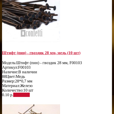
Штифт (пин) - гвоздик 28 мм, медь (10 шт)
Модель:
Штифт (пин) - гвоздик 28 мм, F00103
Артикул:
F00103
Наличие:
В наличии
88
Цвет:
Медь
Размер:
28*0,7 мм
Материал:
Железо
Количество:
10 шт
0.10 р.
В корзину